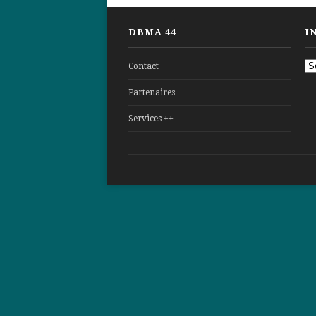
DBMA 44
I
In
Contact
et
Partenaires
pr
Services ++