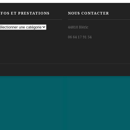
NFOS ET PRESTATIONS
NOUS CONTACTER
fos
44810 Héric
06 64 17 91 54
estations