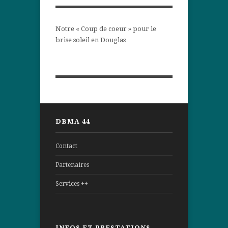
Notre « Coup de coeur » pour le
brise soleil en Douglas
DBMA 44
Contact
Partenaires
Services ++
INFOS ET PRESTATIONS