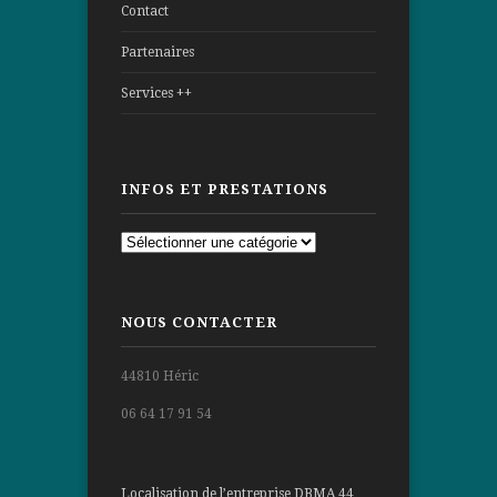
Contact
Partenaires
Services ++
INFOS ET PRESTATIONS
Infos
et
prestations
NOUS CONTACTER
44810 Héric
06 64 17 91 54
Localisation de l’entreprise DBMA 44