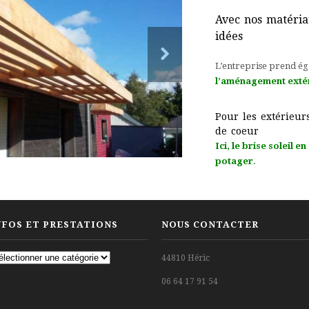
Avec nos matéria
idées
L’entreprise prend ég
l’aménagement extér
Pour les extérieu
de coeur
Ici, le brise soleil 
potager
.
NFOS ET PRESTATIONS
NOUS CONTACTER
fos
44810 Héric
06 64 17 91 54
estations