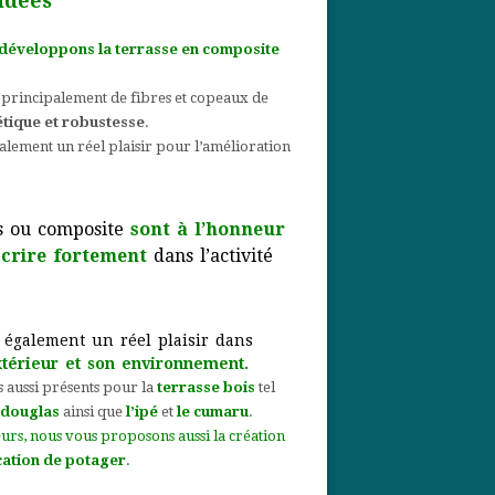
idées
développons la terrasse en composite
principalement de fibres et copeaux de
tique et robustesse
.
alement un réel plaisir pour l’amélioration
is ou composite
sont à l’honneur
nscrire fortement
dans l’activité
 également un réel plaisir dans
térieur et son environnement.
 aussi présents pour la
terrasse bois
tel
 douglas
ainsi que
l’ipé
et
le cumaru
.
eurs, nous vous proposons aussi la création
ocation de potager
.