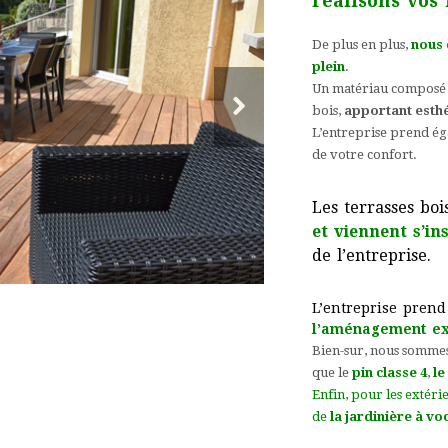
réalisons vos 
De plus en plus,
nous 
plein
.
Un matériau composé 
bois,
apportant esthé
L’entreprise prend ég
de votre confort.
Les terrasses bo
et viennent s’i
de l’entreprise.
L’entreprise prend
l’aménagement ex
Bien-sur, nous sommes
que le
pin classe 4
,
le
Enfin, pour les extéri
de
la jardinière à v